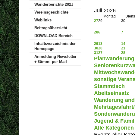
Wanderberichte 2023
Juli 2026
Vereinsgeschichte
Montag
Diens
Weblinks
27
29
30
Beitragsübersicht
28
6
7
DOWNLOAD Bereich
Inhaltsverzeichnis der
29
13
14
30
20
21
Homepage
31
27
28
Anmeldung Newsletter
Planwanderung
+ Gimmi per Mail
Seniorenkurzw
Mittwochswand
sonstige Verans
Stammtisch
Abeitseinsatz
Wanderung ande
Mehrtagesfahrt
Sonderwander
Jugend & Famil
Alle Kategorien .
Events aller Kat