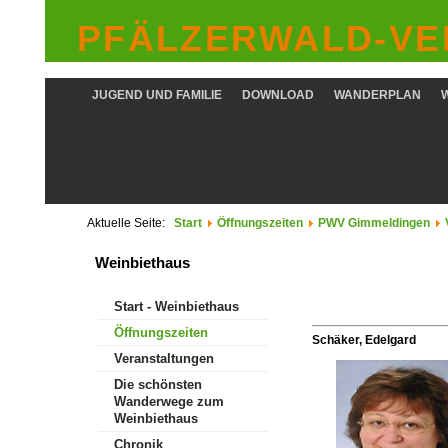
PFÄLZERWALD-VER
JUGEND UND FAMILIE
DOWNLOAD
WANDERPLAN
Aktuelle Seite:
Start
Öffnungszeiten
PWV Gimmeldingen
Weinbiethaus
Start - Weinbiethaus
Öffnungszeiten
Schäker, Edelgard
Veranstaltungen
Die schönsten
Wanderwege zum
Weinbiethaus
Chronik