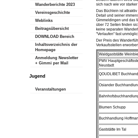
sich nach wie vor starker 
Wanderberichte 2023
Das Büchlein ist attrakti
Vereinsgeschichte
Detail und seiner immens
Gimmeldingen und das We
Weblinks
über 72 Seiten finden sic
Beitragsübersicht
keine separaten Wanderk
"Verlaufen" fast unmöglic
DOWNLOAD Bereich
Der Preis des Wanderführ
Inhaltsverzeichnis der
Verkaufsstellen erworbe
Homepage
Waldgaststätte Weinbi
Anmeldung Newsletter
PWV Hauptgeschäftsste
+ Gimmi per Mail
Neustadt
QOUDLIBET Buchhand
Jugend
Osiander Buchhandlun
Veranstaltungen
Bahnhofsbuchhandlun
Blumen Schupp
Buchhandlung Hoffma
Gaststätte Im Tal